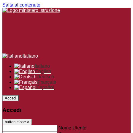
Salta al contenuto
Italiano
Italiano
English
Deutsch
Français
Español
Accedi
Accedi
button close
×
Nome Utente