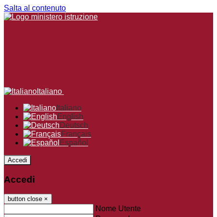
Salta al contenuto
Italiano
Italiano
English
Deutsch
Français
Español
Accedi
Accedi
button close
×
Nome Utente