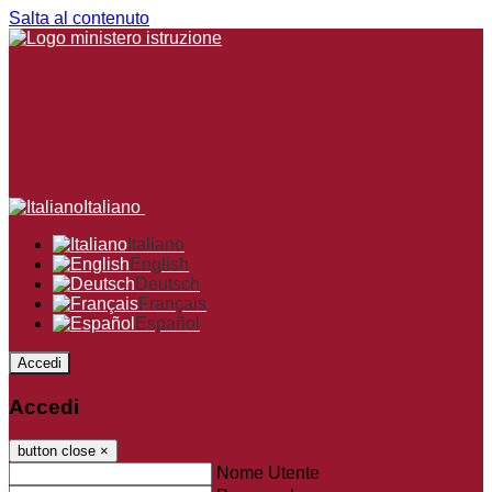
Salta al contenuto
Italiano
Italiano
English
Deutsch
Français
Español
Accedi
Accedi
button close
×
Nome Utente