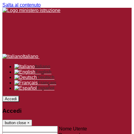
Salta al contenuto
Italiano
Italiano
English
Deutsch
Français
Español
Accedi
Accedi
button close
×
Nome Utente