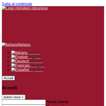
Salta al contenuto
Italiano
Italiano
English
Deutsch
Français
Español
Accedi
Accedi
button close
×
Nome Utente