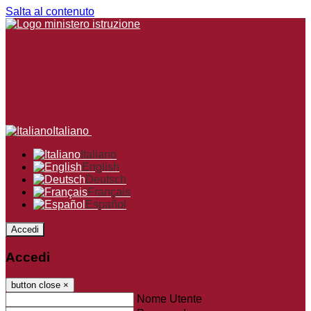
Salta al contenuto
Italiano
Italiano
English
Deutsch
Français
Español
Accedi
Accedi
button close
×
Nome Utente