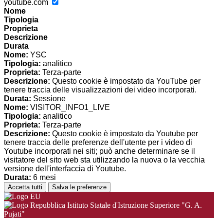
youtube.com
Nome
Tipologia
Proprieta
Descrizione
Durata
Nome:
YSC
Tipologia:
analitico
Proprieta:
Terza-parte
Descrizione:
Questo cookie è impostato da YouTube per
tenere traccia delle visualizzazioni dei video incorporati.
Durata:
Sessione
Nome:
VISITOR_INFO1_LIVE
Tipologia:
analitico
Proprieta:
Terza-parte
Descrizione:
Questo cookie è impostato da Youtube per
tenere traccia delle preferenze dell'utente per i video di
Youtube incorporati nei siti; può anche determinare se il
visitatore del sito web sta utilizzando la nuova o la vecchia
versione dell'interfaccia di Youtube.
Durata:
6 mesi
Accetta tutti
Salva le preferenze
Istituto Statale d'Istruzione Superiore "G. A.
Pujati"