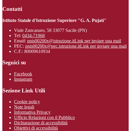
Contatti
Istituto Statale d'Istruzione Superiore "G. A. Pujati"
Viale Zancanaro, 58 33077 Sacile (PN)
Tel:
0434-71968
Email:
pnis00200x@istruzione.it
Link per inviare una mail
PEC:
pnis00200x@pec.istruzione.it
Link per inviare una mail
C.F.: 80009610934
Seguici su
Facebook
Instagram
Sezione Link Utili
Cookie policy
Note legali
Informativa Privacy
Ufficio Relazioni con il Pubblico
Dichiarazione di accessibilità
Obiettivi di accessibilità