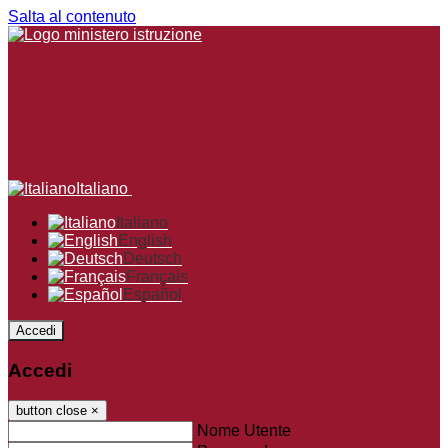
Salta al contenuto
Italiano
Italiano
English
Deutsch
Français
Español
Accedi
Accedi
button close
×
Nome Utente