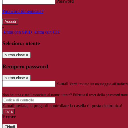
Password
Password dimenticata?
-
Entra con SPID
Entra con CIE
Seleziona utente
button close
×
Recupero password
button close
×
E-mail
Verrà inviato un messaggio all'indirizz
Non hai una e-mail associata al nome utente? Effettua il reset della password tram
E-mail inviata, si prega di controllare la casella di posta elettronica!
Errore
Chiudi