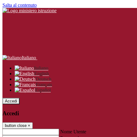
Salta al contenuto
Italiano
Italiano
English
Deutsch
Français
Español
Accedi
Accedi
button close
×
Nome Utente