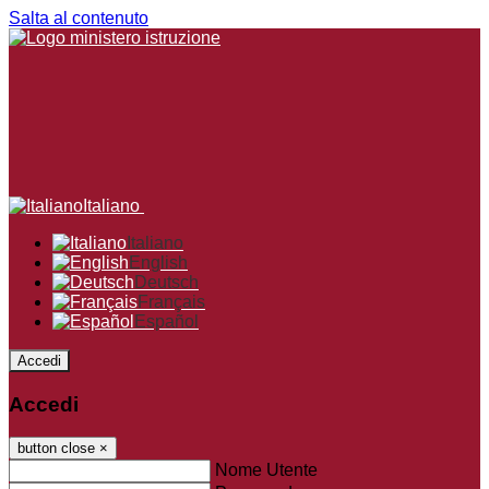
Salta al contenuto
Italiano
Italiano
English
Deutsch
Français
Español
Accedi
Accedi
button close
×
Nome Utente