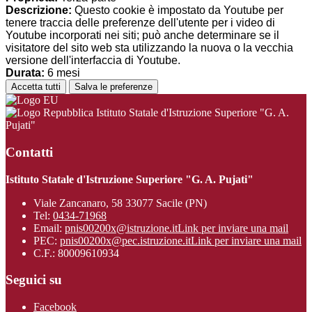
Descrizione:
Questo cookie è impostato da Youtube per
tenere traccia delle preferenze dell'utente per i video di
Youtube incorporati nei siti; può anche determinare se il
visitatore del sito web sta utilizzando la nuova o la vecchia
versione dell'interfaccia di Youtube.
Durata:
6 mesi
Accetta tutti
Salva le preferenze
Istituto Statale d'Istruzione Superiore "G. A.
Pujati"
Contatti
Istituto Statale d'Istruzione Superiore "G. A. Pujati"
Viale Zancanaro, 58 33077 Sacile (PN)
Tel:
0434-71968
Email:
pnis00200x@istruzione.it
Link per inviare una mail
PEC:
pnis00200x@pec.istruzione.it
Link per inviare una mail
C.F.: 80009610934
Seguici su
Facebook