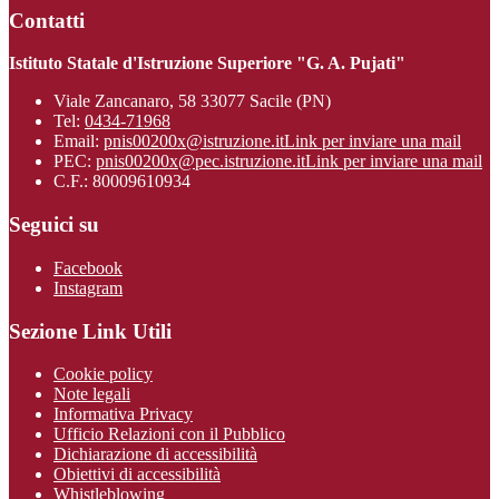
Contatti
Istituto Statale d'Istruzione Superiore "G. A. Pujati"
Viale Zancanaro, 58 33077 Sacile (PN)
Tel:
0434-71968
Email:
pnis00200x@istruzione.it
Link per inviare una mail
PEC:
pnis00200x@pec.istruzione.it
Link per inviare una mail
C.F.: 80009610934
Seguici su
Facebook
Instagram
Sezione Link Utili
Cookie policy
Note legali
Informativa Privacy
Ufficio Relazioni con il Pubblico
Dichiarazione di accessibilità
Obiettivi di accessibilità
Whistleblowing