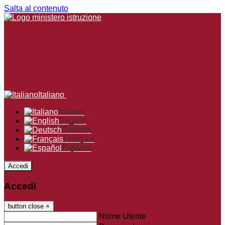
Salta al contenuto
Italiano
Italiano
English
Deutsch
Français
Español
Accedi
Accedi
button close
×
Nome Utente