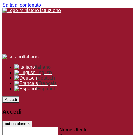
Salta al contenuto
Italiano
Italiano
English
Deutsch
Français
Español
Accedi
Accedi
button close
×
Nome Utente