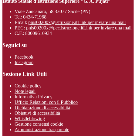
Istituto Statale d'Istruzione Superiore "G. A. Pujati"
Viale Zancanaro, 58 33077 Sacile (PN)
Tel:
0434-71968
Email:
pnis00200x@istruzione.it
Link per inviare una mail
PEC:
pnis00200x@pec.istruzione.it
Link per inviare una mail
C.F.: 80009610934
Seguici su
Facebook
Instagram
Sezione Link Utili
Cookie policy
Note legali
Informativa Privacy
Ufficio Relazioni con il Pubblico
Dichiarazione di accessibilità
Obiettivi di accessibilità
Whistleblowing
Gestione consensi cookie
Amministrazione trasparente