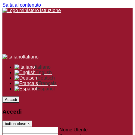
Salta al contenuto
Italiano
Italiano
English
Deutsch
Français
Español
Accedi
Accedi
button close
×
Nome Utente