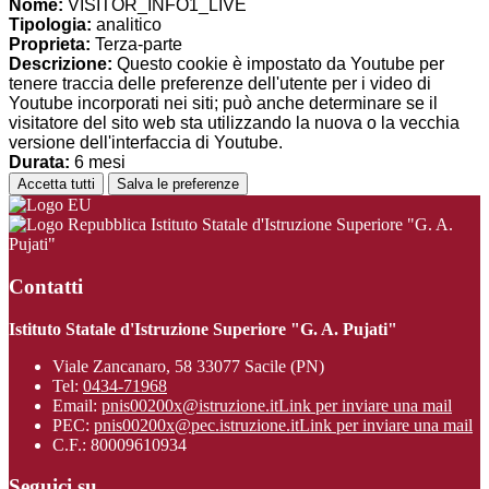
Nome:
VISITOR_INFO1_LIVE
Tipologia:
analitico
Proprieta:
Terza-parte
Descrizione:
Questo cookie è impostato da Youtube per
tenere traccia delle preferenze dell'utente per i video di
Youtube incorporati nei siti; può anche determinare se il
visitatore del sito web sta utilizzando la nuova o la vecchia
versione dell'interfaccia di Youtube.
Durata:
6 mesi
Accetta tutti
Salva le preferenze
Istituto Statale d'Istruzione Superiore "G. A.
Pujati"
Contatti
Istituto Statale d'Istruzione Superiore "G. A. Pujati"
Viale Zancanaro, 58 33077 Sacile (PN)
Tel:
0434-71968
Email:
pnis00200x@istruzione.it
Link per inviare una mail
PEC:
pnis00200x@pec.istruzione.it
Link per inviare una mail
C.F.: 80009610934
Seguici su