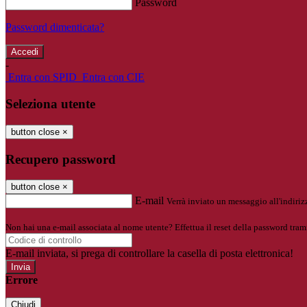
Password
Password dimenticata?
-
Entra con SPID
Entra con CIE
Seleziona utente
button close
×
Recupero password
button close
×
E-mail
Verrà inviato un messaggio all'indirizz
Non hai una e-mail associata al nome utente? Effettua il reset della password tram
E-mail inviata, si prega di controllare la casella di posta elettronica!
Errore
Chiudi