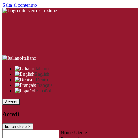
Salta al contenuto
Italiano
Italiano
English
Deutsch
Français
Español
Accedi
Accedi
button close
×
Nome Utente