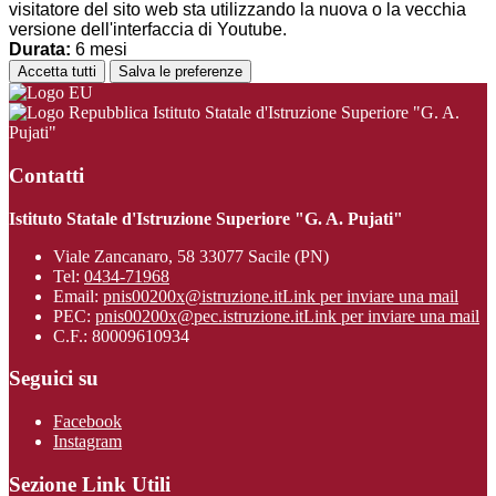
visitatore del sito web sta utilizzando la nuova o la vecchia
versione dell'interfaccia di Youtube.
Durata:
6 mesi
Accetta tutti
Salva le preferenze
Istituto Statale d'Istruzione Superiore "G. A.
Pujati"
Contatti
Istituto Statale d'Istruzione Superiore "G. A. Pujati"
Viale Zancanaro, 58 33077 Sacile (PN)
Tel:
0434-71968
Email:
pnis00200x@istruzione.it
Link per inviare una mail
PEC:
pnis00200x@pec.istruzione.it
Link per inviare una mail
C.F.: 80009610934
Seguici su
Facebook
Instagram
Sezione Link Utili