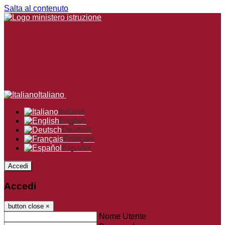
Salta al contenuto
Italiano
Italiano
English
Deutsch
Français
Español
Accedi
Accedi
button close
×
Nome Utente