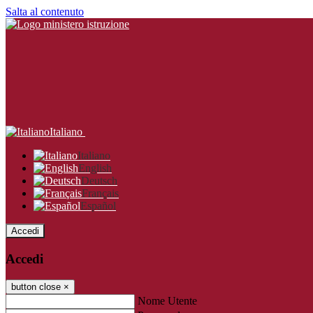
Salta al contenuto
Italiano
Italiano
English
Deutsch
Français
Español
Accedi
Accedi
button close
×
Nome Utente