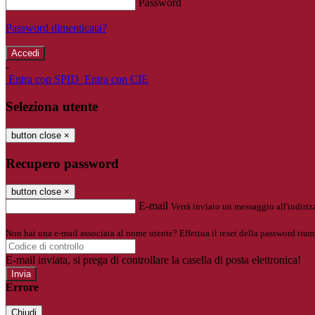
Password
Password dimenticata?
-
Entra con SPID
Entra con CIE
Seleziona utente
button close
×
Recupero password
button close
×
E-mail
Verrà inviato un messaggio all'indirizz
Non hai una e-mail associata al nome utente? Effettua il reset della password tram
E-mail inviata, si prega di controllare la casella di posta elettronica!
Errore
Chiudi