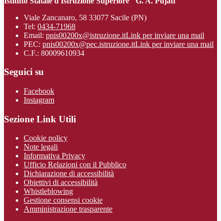
Istituto Statale d'Istruzione Superiore "G. A. Pujati"
Viale Zancanaro, 58 33077 Sacile (PN)
Tel:
0434-71968
Email:
pnis00200x@istruzione.it
Link per inviare una mail
PEC:
pnis00200x@pec.istruzione.it
Link per inviare una mail
C.F.: 80009610934
Seguici su
Facebook
Instagram
Sezione Link Utili
Cookie policy
Note legali
Informativa Privacy
Ufficio Relazioni con il Pubblico
Dichiarazione di accessibilità
Obiettivi di accessibilità
Whistleblowing
Gestione consensi cookie
Amministrazione trasparente