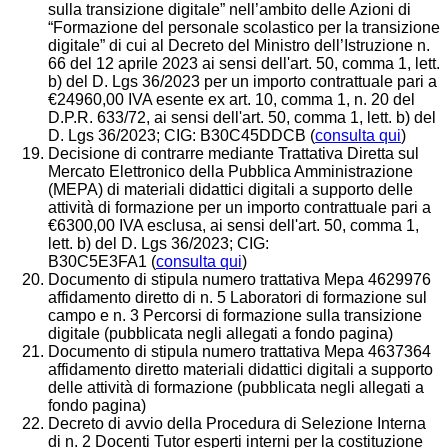
sulla transizione digitale” nell’ambito delle Azioni di
“Formazione del personale scolastico per la transizione
digitale” di cui al Decreto del Ministro dell’Istruzione n.
66 del 12 aprile 2023 ai sensi dell'art. 50, comma 1, lett.
b) del D. Lgs 36/2023 per un importo contrattuale pari a
€24960,00 IVA esente ex art. 10, comma 1, n. 20 del
D.P.R. 633/72, ai sensi dell'art. 50, comma 1, lett. b) del
D. Lgs 36/2023; CIG: B30C45DDCB (
consulta qui
)
Decisione di contrarre mediante Trattativa Diretta sul
Mercato Elettronico della Pubblica Amministrazione
(MEPA) di materiali didattici digitali a supporto delle
attività di formazione per un importo contrattuale pari a
€6300,00 IVA esclusa, ai sensi dell'art. 50, comma 1,
lett. b) del D. Lgs 36/2023; CIG:
B30C5E3FA1 (
consulta qui
)
Documento di stipula numero trattativa Mepa 4629976
affidamento diretto di n. 5 Laboratori di formazione sul
campo e n. 3 Percorsi di
formazione sulla transizione
digitale (pubblicata negli allegati a fondo pagina)
Documento di stipula numero trattativa Mepa 4637364
affidamento diretto materiali didattici digitali a supporto
delle attività di formazione
(pubblicata negli allegati a
fondo pagina)
Decreto di avvio della Procedura di Selezione Interna
di n. 2 Docenti Tutor esperti interni per la costituzione