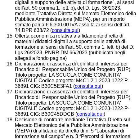
digitali a supporto delle attività di formazione", ai sensi
dell'art. 50 comma 1, lett. b), del D. Lgs. 36/2023,
mediante Trattativa Diretta sul Mercato Elettronico della
Pubblica Amministrazione (MEPA), per un importo
stimato pari a € 6.300,00 IVA assolta ai sensi dell’art.
74 DPR 633/72 (
consulta qui
)
Offerta economica relativa a affidamento diretto di
materiali didattici digitali a supporto delle attività di
formazione ai sensi dell'art. 50, comma 1, lett. b) del D.
Lgs 26/2023, PNRR DM 66/2023 (pubblicata negli
allegati a fondo pagina)
Dichiarazione di assenza di conflitto di interessi per
l'incarico di Responsabile Unico del Progetto (RUP).
Titolo progetto: LA SCUOLA COME COMUNITA'
DIGITALE Codice progetto: M4C1I2.1-2023-1222-P-
36891 CIG: B30C5E3FA1 (
consulta qui
)
Dichiarazione di assenza di conflitto di interessi per
l'incarico di Responsabile Unico del Progetto (RUP).
Titolo progetto: LA SCUOLA COME COMUNITA'
DIGITALE Codice progetto: M4C1I2.1-2023-1222-P-
36891 CIG: B30C45DDCB (
consulta qui
)
Decisione di contrarre mediante Trattativa Diretta sul
Mercato Elettronico della Pubblica Amministrazione
(MEPA) di affidamento diretto di n. 5 “Laboratori di
formazione sul campo” e n. 3 “Percorsi di formazione