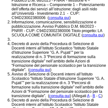
Pubblico D.M. 66/2023 - PNRR - Missione 4 –
Istruzione e Ricerca – Componente 1 – Potenziamento
dell’offerta dei servizi all’istruzione: dagli asili nido
all’Università - Investimento 2.1 - CUP:
C94D23002380006 (
consulta qui
)
Informazione, comunicazione, sensibilizzazione e
pubblicizzazione. Avviso Pubblico D.M. 66/2023 -
PNRR - CUP: C94D23002380006 Titolo progetto: LA
SCUOLA COME COMUNITA' DIGITALE (
consulta qui
)
Decreto di avvio della Procedura di Selezione di
Docenti interni all’Istituto Scolastico “Istituto Statale
d'Istruzione Superiore "G. A. Pujati"” per la
realizzazione di n. 3 “Percorsi di formazione sulla
transizione digitale” nell’ambito delle Azioni di
“Formazione del personale scolastico per la transizione
digitale”. (
consulta qui
)
Avviso di Selezione di Docenti interni all’Istituto
Scolastico “Istituto Statale d'Istruzione Superiore "G. A.
Pujati"” per la realizzazione di n. 3 “Percorsi di
formazione sulla transizione digitale” nell’ambito delle
Azioni di “Formazione del personale scolastico per la
transizione digitale”. (
consulta qui
) (Allegati
A
-
B
-
C
)
Decreto di avvio della Procedura di Selezione di
Docenti interni all’Istituto Scolastico “Istituto Statale