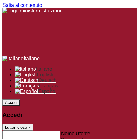
Salta al contenuto
Italiano
Italiano
English
Deutsch
Français
Español
Accedi
Accedi
button close
×
Nome Utente