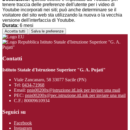
tenere traccia delle preferenze dell'utente per i video di
Youtube incorporati nei siti; può anche determinare se il
visitatore del sito web sta utilizzando la nuova o la vecchia
versione dell'interfaccia di Youtube.
Durata:
6 mesi
Accetta tutti
Salva le preferenze
Istituto Statale d'Istruzione Superiore "G. A.
Pujati"
Contatti
Istituto Statale d'Istruzione Superiore "G. A. Pujati"
Viale Zancanaro, 58 33077 Sacile (PN)
Tel:
0434-71968
Email:
pnis00200x@istruzione.it
Link per inviare una mail
PEC:
pnis00200x@pec.istruzione.it
Link per inviare una mail
C.F.: 80009610934
Seguici su
Facebook
Instagram