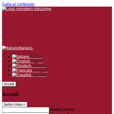
Salta al contenuto
Italiano
Italiano
English
Deutsch
Français
Español
Accedi
Accedi
button close
×
Nome Utente