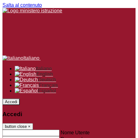
Salta al contenuto
Italiano
Italiano
English
Deutsch
Français
Español
Accedi
Accedi
button close
×
Nome Utente