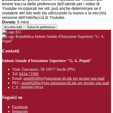
tenere traccia delle preferenze dell'utente per i video di
Youtube incorporati nei siti; può anche determinare se il
visitatore del sito web sta utilizzando la nuova o la vecchia
versione dell'interfaccia di Youtube.
Durata:
6 mesi
Accetta tutti
Salva le preferenze
Istituto Statale d'Istruzione Superiore "G. A.
Pujati"
Contatti
Istituto Statale d'Istruzione Superiore "G. A. Pujati"
Viale Zancanaro, 58 33077 Sacile (PN)
Tel:
0434-71968
Email:
pnis00200x@istruzione.it
Link per inviare una mail
PEC:
pnis00200x@pec.istruzione.it
Link per inviare una mail
C.F.: 80009610934
Seguici su
Facebook
Instagram