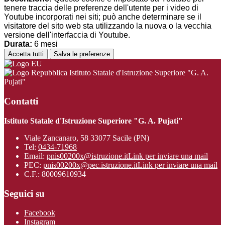
tenere traccia delle preferenze dell'utente per i video di
Youtube incorporati nei siti; può anche determinare se il
visitatore del sito web sta utilizzando la nuova o la vecchia
versione dell'interfaccia di Youtube.
Durata:
6 mesi
Accetta tutti
Salva le preferenze
Istituto Statale d'Istruzione Superiore "G. A.
Pujati"
Contatti
Istituto Statale d'Istruzione Superiore "G. A. Pujati"
Viale Zancanaro, 58 33077 Sacile (PN)
Tel:
0434-71968
Email:
pnis00200x@istruzione.it
Link per inviare una mail
PEC:
pnis00200x@pec.istruzione.it
Link per inviare una mail
C.F.: 80009610934
Seguici su
Facebook
Instagram