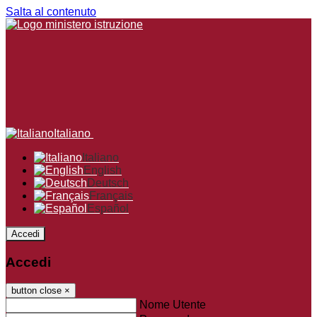
Salta al contenuto
Italiano
Italiano
English
Deutsch
Français
Español
Accedi
Accedi
button close
×
Nome Utente