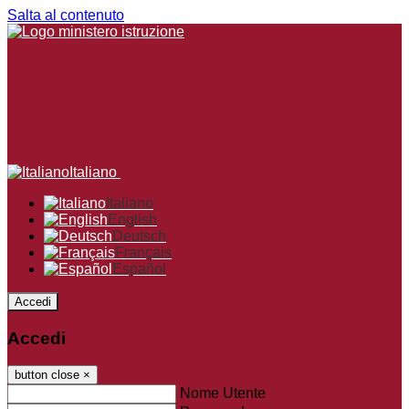
Salta al contenuto
Italiano
Italiano
English
Deutsch
Français
Español
Accedi
Accedi
button close
×
Nome Utente