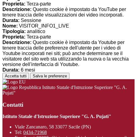
Proprieta:
Terza-parte
Descrizione:
Questo cookie è impostato da YouTube per
tenere traccia delle visualizzazioni dei video incorporati.
Durata:
Sessione
Nome:
VISITOR_INFO1_LIVE
Tipologia:
analitico
Proprieta:
Terza-parte
Descrizione:
Questo cookie è impostato da Youtube per
tenere traccia delle preferenze dell'utente per i video di
Youtube incorporati nei siti; può anche determinare se il
visitatore del sito web sta utilizzando la nuova o la vecchia
versione dell'interfaccia di Youtube.
Durata:
6 mesi
Accetta tutti
Salva le preferenze
Istituto Statale d'Istruzione Superiore "G. A.
Pujati"
Contatti
Istituto Statale d'Istruzione Superiore "G. A. Pujati"
Viale Zancanaro, 58 33077 Sacile (PN)
Tel:
0434-71968