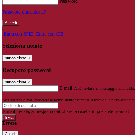
Password
Password dimenticata?
-
Entra con SPID
Entra con CIE
Seleziona utente
button close
×
Recupero password
button close
×
E-mail
Verrà inviato un messaggio all'indirizz
Non hai una e-mail associata al nome utente? Effettua il reset della password tram
E-mail inviata, si prega di controllare la casella di posta elettronica!
Errore
Chiudi