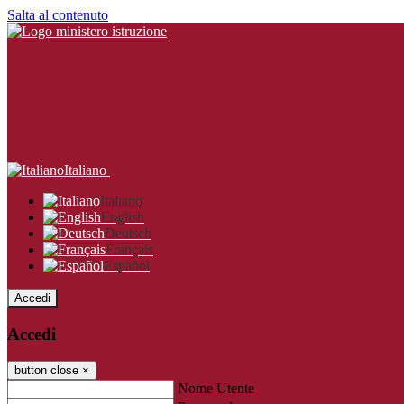
Salta al contenuto
Italiano
Italiano
English
Deutsch
Français
Español
Accedi
Accedi
button close
×
Nome Utente