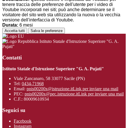
tenere traccia delle preferenze dell'utente per i video di
Youtube incorporati nei siti; può anche determinare se il
visitatore del sito web sta utilizzando la nuova o la vecchia
versione dell'interfaccia di Youtube.
Durata:
6 mesi
Accetta tutti
Salva le preferenze
Istituto Statale d'Istruzione Superiore "G. A.
Pujati"
Contatti
Istituto Statale d'Istruzione Superiore "G. A. Pujati"
Viale Zancanaro, 58 33077 Sacile (PN)
Tel:
0434-71968
Email:
pnis00200x@istruzione.it
Link per inviare una mail
PEC:
pnis00200x@pec.istruzione.it
Link per inviare una mail
C.F.: 80009610934
Seguici su
Facebook
Instagram