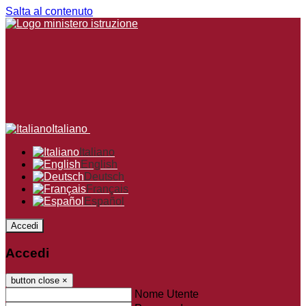
Salta al contenuto
Italiano
Italiano
English
Deutsch
Français
Español
Accedi
Accedi
button close
×
Nome Utente