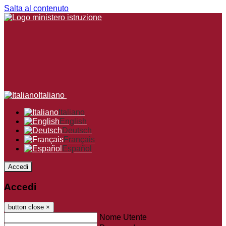
Salta al contenuto
Italiano
Italiano
English
Deutsch
Français
Español
Accedi
Accedi
button close
×
Nome Utente