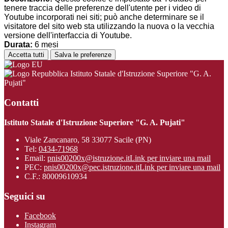
tenere traccia delle preferenze dell'utente per i video di
Youtube incorporati nei siti; può anche determinare se il
visitatore del sito web sta utilizzando la nuova o la vecchia
versione dell'interfaccia di Youtube.
Durata:
6 mesi
Accetta tutti
Salva le preferenze
Istituto Statale d'Istruzione Superiore "G. A.
Pujati"
Contatti
Istituto Statale d'Istruzione Superiore "G. A. Pujati"
Viale Zancanaro, 58 33077 Sacile (PN)
Tel:
0434-71968
Email:
pnis00200x@istruzione.it
Link per inviare una mail
PEC:
pnis00200x@pec.istruzione.it
Link per inviare una mail
C.F.: 80009610934
Seguici su
Facebook
Instagram