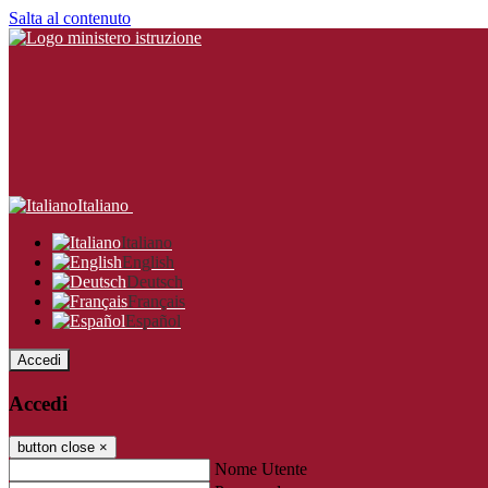
Salta al contenuto
Italiano
Italiano
English
Deutsch
Français
Español
Accedi
Accedi
button close
×
Nome Utente