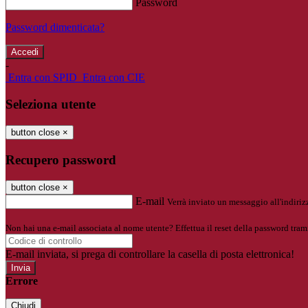
Password
Password dimenticata?
-
Entra con SPID
Entra con CIE
Seleziona utente
button close
×
Recupero password
button close
×
E-mail
Verrà inviato un messaggio all'indirizz
Non hai una e-mail associata al nome utente? Effettua il reset della password tram
E-mail inviata, si prega di controllare la casella di posta elettronica!
Errore
Chiudi