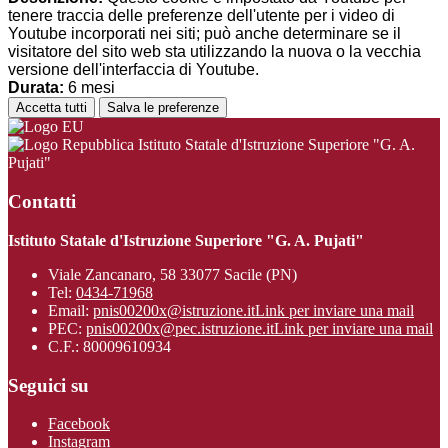
tenere traccia delle preferenze dell'utente per i video di
Youtube incorporati nei siti; può anche determinare se il
visitatore del sito web sta utilizzando la nuova o la vecchia
versione dell'interfaccia di Youtube.
Durata:
6 mesi
Accetta tutti
Salva le preferenze
Istituto Statale d'Istruzione Superiore "G. A.
Pujati"
Contatti
Istituto Statale d'Istruzione Superiore "G. A. Pujati"
Viale Zancanaro, 58 33077 Sacile (PN)
Tel:
0434-71968
Email:
pnis00200x@istruzione.it
Link per inviare una mail
PEC:
pnis00200x@pec.istruzione.it
Link per inviare una mail
C.F.: 80009610934
Seguici su
Facebook
Instagram