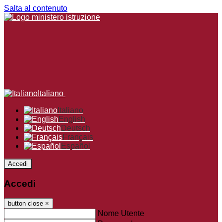
Salta al contenuto
Italiano
Italiano
English
Deutsch
Français
Español
Accedi
Accedi
button close
×
Nome Utente