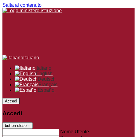
Salta al contenuto
Italiano
Italiano
English
Deutsch
Français
Español
Accedi
Accedi
button close
×
Nome Utente