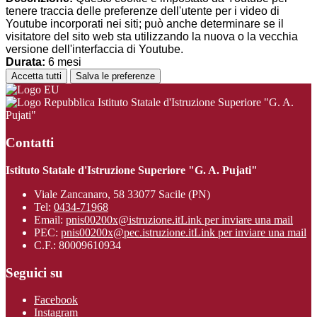
tenere traccia delle preferenze dell'utente per i video di
Youtube incorporati nei siti; può anche determinare se il
visitatore del sito web sta utilizzando la nuova o la vecchia
versione dell'interfaccia di Youtube.
Durata:
6 mesi
Accetta tutti
Salva le preferenze
Istituto Statale d'Istruzione Superiore "G. A.
Pujati"
Contatti
Istituto Statale d'Istruzione Superiore "G. A. Pujati"
Viale Zancanaro, 58 33077 Sacile (PN)
Tel:
0434-71968
Email:
pnis00200x@istruzione.it
Link per inviare una mail
PEC:
pnis00200x@pec.istruzione.it
Link per inviare una mail
C.F.: 80009610934
Seguici su
Facebook
Instagram