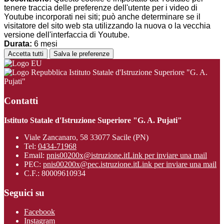
tenere traccia delle preferenze dell'utente per i video di
Youtube incorporati nei siti; può anche determinare se il
visitatore del sito web sta utilizzando la nuova o la vecchia
versione dell'interfaccia di Youtube.
Durata:
6 mesi
Accetta tutti
Salva le preferenze
Istituto Statale d'Istruzione Superiore "G. A.
Pujati"
Contatti
Istituto Statale d'Istruzione Superiore "G. A. Pujati"
Viale Zancanaro, 58 33077 Sacile (PN)
Tel:
0434-71968
Email:
pnis00200x@istruzione.it
Link per inviare una mail
PEC:
pnis00200x@pec.istruzione.it
Link per inviare una mail
C.F.: 80009610934
Seguici su
Facebook
Instagram