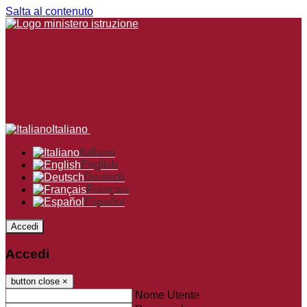
Salta al contenuto
Italiano
Italiano
English
Deutsch
Français
Español
Accedi
Accedi
button close
×
Nome Utente