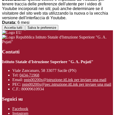
tenere traccia delle preferenze dell'utente per i video di
Youtube incorporati nei siti; può anche determinare se il
visitatore del sito web sta utilizzando la nuova o la vecchia
versione dell'interfaccia di Youtube.
Durata:
6 mesi
Accetta tutti
Salva le preferenze
Istituto Statale d'Istruzione Superiore "G. A.
Pujati"
Contatti
Istituto Statale d'Istruzione Superiore "G. A. Pujati"
Viale Zancanaro, 58 33077 Sacile (PN)
Tel:
0434-71968
Email:
pnis00200x@istruzione.it
Link per inviare una mail
PEC:
pnis00200x@pec.istruzione.it
Link per inviare una mail
C.F.: 80009610934
Seguici su
Facebook
Instagram