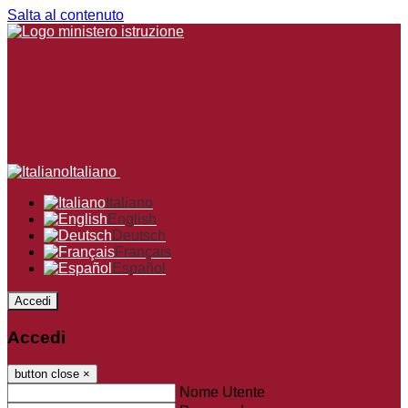
Salta al contenuto
Italiano
Italiano
English
Deutsch
Français
Español
Accedi
Accedi
button close
×
Nome Utente