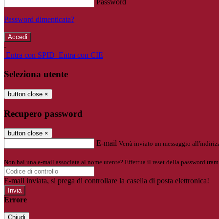
Password
Password dimenticata?
-
Entra con SPID
Entra con CIE
Seleziona utente
button close
×
Recupero password
button close
×
E-mail
Verrà inviato un messaggio all'indirizz
Non hai una e-mail associata al nome utente? Effettua il reset della password tram
E-mail inviata, si prega di controllare la casella di posta elettronica!
Errore
Chiudi