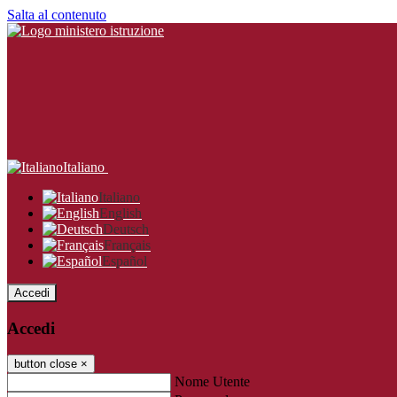
Salta al contenuto
Italiano
Italiano
English
Deutsch
Français
Español
Accedi
Accedi
button close
×
Nome Utente