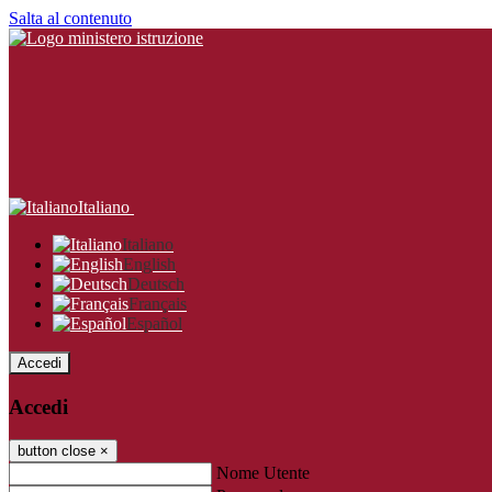
Salta al contenuto
Italiano
Italiano
English
Deutsch
Français
Español
Accedi
Accedi
button close
×
Nome Utente