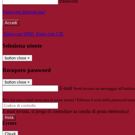
Password
Password dimenticata?
-
Entra con SPID
Entra con CIE
Seleziona utente
button close
×
Recupero password
button close
×
E-mail
Verrà inviato un messaggio all'indirizz
Non hai una e-mail associata al nome utente? Effettua il reset della password tram
E-mail inviata, si prega di controllare la casella di posta elettronica!
Errore
Chiudi