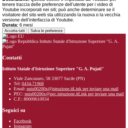
tenere traccia delle preferenze dell'utente per i video di
Youtube incorporati nei siti; può anche determinare se il
visitatore del sito web sta utilizzando la nuova o la vecchia
versione dell'interfaccia di Youtube.
Durata:
6 mesi
Accetta tutti
Salva le preferenze
Istituto Statale d'Istruzione Superiore "G. A.
Pujati"
Contatti
Istituto Statale d'Istruzione Superiore "G. A. Pujati"
Viale Zancanaro, 58 33077 Sacile (PN)
Tel:
0434-71968
Email:
pnis00200x@istruzione.it
Link per inviare una mail
PEC:
pnis00200x@pec.istruzione.it
Link per inviare una mail
C.F.: 80009610934
Seguici su
Facebook
Instagram