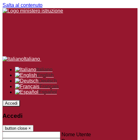
Salta al contenuto
Italiano
Italiano
English
Deutsch
Français
Español
Accedi
Accedi
button close
×
Nome Utente