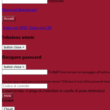
Password
Password dimenticata?
-
Entra con SPID
Entra con CIE
Seleziona utente
button close
×
Recupero password
button close
×
E-mail
Verrà inviato un messaggio all'indirizz
Non hai una e-mail associata al nome utente? Effettua il reset della password tram
E-mail inviata, si prega di controllare la casella di posta elettronica!
Errore
Chiudi