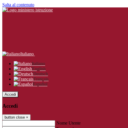
Salta al contenuto
Italiano
Italiano
English
Deutsch
Français
Español
Accedi
Accedi
button close
×
Nome Utente