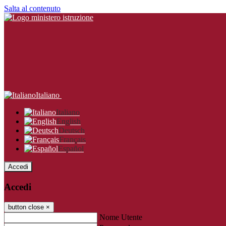
Salta al contenuto
Italiano
Italiano
English
Deutsch
Français
Español
Accedi
Accedi
button close
×
Nome Utente