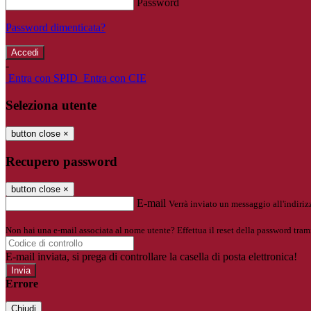
Password
Password dimenticata?
-
Entra con SPID
Entra con CIE
Seleziona utente
button close
×
Recupero password
button close
×
E-mail
Verrà inviato un messaggio all'indirizz
Non hai una e-mail associata al nome utente? Effettua il reset della password tram
E-mail inviata, si prega di controllare la casella di posta elettronica!
Errore
Chiudi