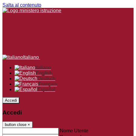
Salta al contenuto
Italiano
Italiano
English
Deutsch
Français
Español
Accedi
Accedi
button close
×
Nome Utente