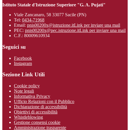
Istituto Statale d'Istruzione Superiore "G. A. Pujati"
Viale Zancanaro, 58 33077 Sacile (PN)
Tel:
0434-71968
Email:
pnis00200x@istruzione.it
Link per inviare una mail
PEC:
pnis00200x@pec.istruzione.it
Link per inviare una mail
C.F.: 80009610934
Seguici su
Facebook
Instagram
Sezione Link Utili
Cookie policy
Note legali
Informativa Privacy
Ufficio Relazioni con il Pubblico
Dichiarazione di accessibilità
Obiettivi di accessibilità
Whistleblowing
Gestione consensi cookie
Amministrazione trasparente