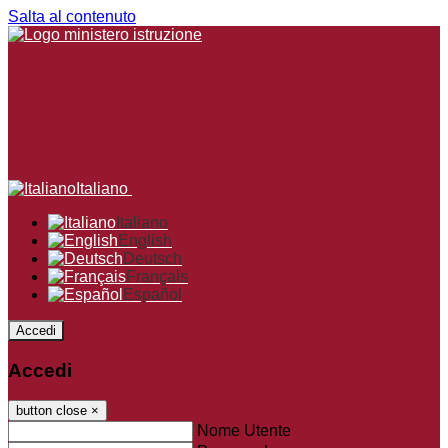
Salta al contenuto
Italiano
Italiano
English
Deutsch
Français
Español
Accedi
Accedi
button close
×
Nome Utente