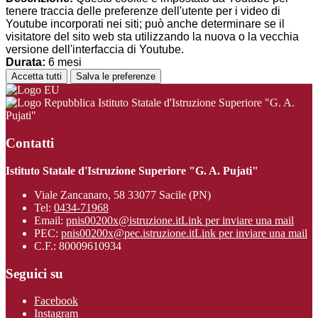
tenere traccia delle preferenze dell'utente per i video di
Youtube incorporati nei siti; può anche determinare se il
visitatore del sito web sta utilizzando la nuova o la vecchia
versione dell'interfaccia di Youtube.
Durata:
6 mesi
Accetta tutti
Salva le preferenze
Istituto Statale d'Istruzione Superiore "G. A.
Pujati"
Contatti
Istituto Statale d'Istruzione Superiore "G. A. Pujati"
Viale Zancanaro, 58 33077 Sacile (PN)
Tel:
0434-71968
Email:
pnis00200x@istruzione.it
Link per inviare una mail
PEC:
pnis00200x@pec.istruzione.it
Link per inviare una mail
C.F.: 80009610934
Seguici su
Facebook
Instagram